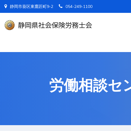
静岡市葵区東鷹匠町9-2
054-249-1100
労働相談セ